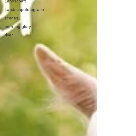
Landschaft
Landscapefotografie
scenes
morning glory
river