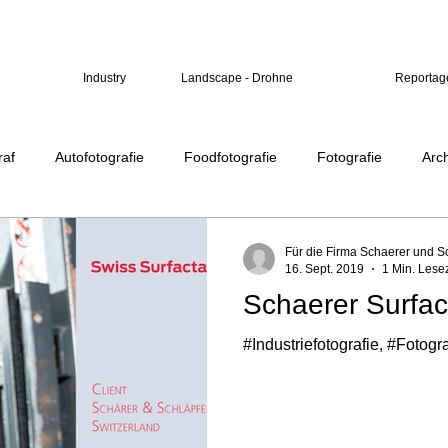
Industry
Landscape - Drohne
Reportag
raf
Autofotografie
Foodfotografie
Fotografie
Arch
Landscapefotografie
scenes
morning glory
river
Für die Firma Schaerer und Sc
16. Sept. 2019
1 Min. Lesez
Schaerer Surfac
#Industriefotografie, #Foto