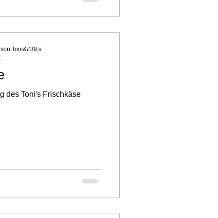
g von Toni&#39;s
t
e
g des Toni's Frischkäse