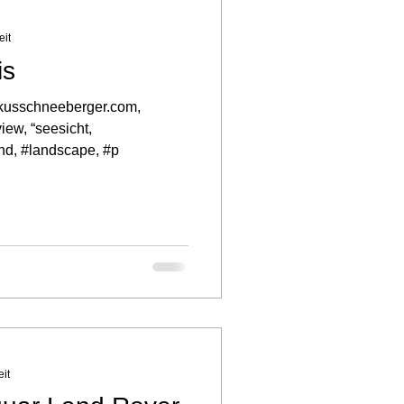
eit
is
rkusschneeberger.com,
iew, “seesicht,
nd, #landscape, #p
eit