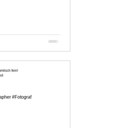
mmlisch fein!
eit
apher #Fotograf