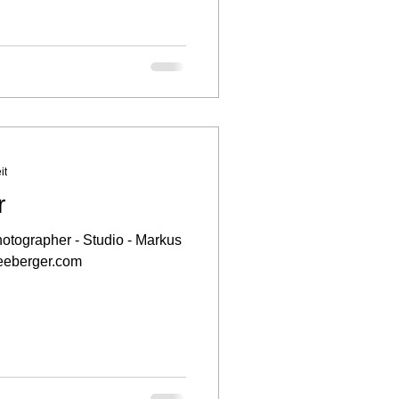
it
r
hotographer - Studio - Markus
eeberger.com