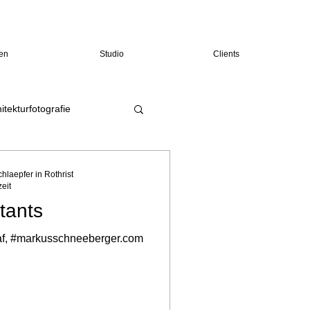
en
Studio
Clients
itekturfotografie
hlaepfer in Rothrist
eit
tants
graf, #markusschneeberger.com