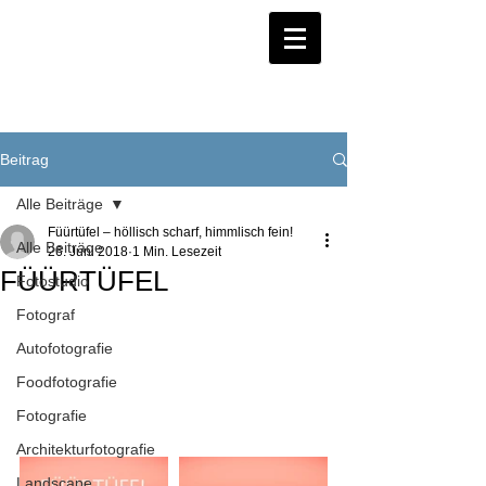
Beitrag
Alle Beiträge
Füürtüfel – höllisch scharf, himmlisch fein!
Alle Beiträge
26. Juni 2018
1 Min. Lesezeit
FÜÜRTÜFEL
Fotostudio
Fotograf
Autofotografie
Foodfotografie
Fotografie
Architekturfotografie
Landscape